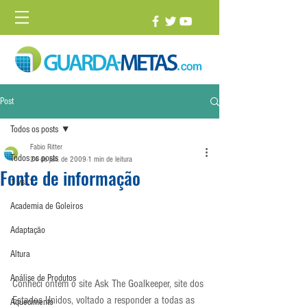
Post
Todos os posts
Fabio Ritter
Todos os posts
24 de jun. de 2009
1 min de leitura
Fonte de informação
1 vs. 1
Academia de Goleiros
Adaptação
Altura
Análise de Produtos
Conheci ontem o site Ask The Goalkeeper, site dos 
Estados Unidos, voltado a responder a todas as 
Aquecimento