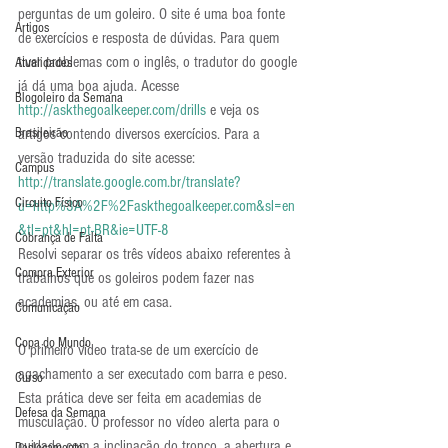
perguntas de um goleiro. O site é uma boa fonte 
Artigos
de exercícios e resposta de dúvidas. Para quem 
tiver problemas com o inglês, o tradutor do google 
Atualidades
já dá uma boa ajuda. Acesse 
Blogoleiro da Semana
http://askthegoalkeeper.com/drills
 e veja os 
Brasileirão
artigos contendo diversos exercícios. Para a 
versão traduzida do site acesse: 
Campus
http://translate.google.com.br/translate?
Circuito Físico
u=http%3A%2F%2Faskthegoalkeeper.com&sl=en
&tl=pt&hl=pt-BR&ie=UTF-8
Cobrança de Falta
Resolvi separar os três vídeos abaixo referentes à 
Compra Exterior
trabalhos que os goleiros podem fazer nas 
academias, ou até em casa.
Comunicação
Copa do Mundo
O primeiro vídeo trata-se de um exercício de 
agachamento a ser executado com barra e peso. 
Curso
Esta prática deve ser feita em academias de 
Defesa da Semana
musculação. O professor no vídeo alerta para o 
cuidado com a inclinação do tronco, a abertura e 