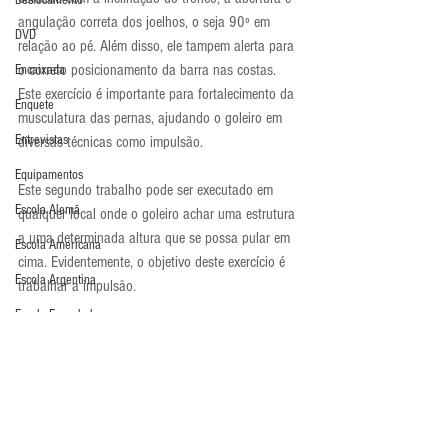
Deslocamento
angulação correta dos joelhos, o seja 90º em 
DVD
relação ao pé. Além disso, ele tampem alerta para 
o correto posicionamento da barra nas costas. 
Encaixada
Este exercício é importante para fortalecimento da 
Enquete
musculatura das pernas, ajudando o goleiro em 
Entrevistas
diversas técnicas como impulsão.
Equipamentos
Este segundo trabalho pode ser executado em 
Escola Alemã
qualquer local onde o goleiro achar uma estrutura 
a uma determinada altura que se possa pular em 
Escola Americana
cima. Evidentemente, o objetivo deste exercício é 
Escola Argentina
trabalhar a impulsão.
Escola Espanhola
Por fim, este exercício também trabalha a 
Escola Francesa
impulsão, só que desta vez lateral e com a 
inclusão de velocidade no trabalho.
Escola Inglesa
Exercícios de força
Escola Italiana
Exercícios de Impulsão