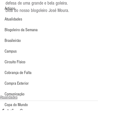
defesa de uma grande e bela goleira.
Artigos
Dica do nosso blogoleiro José Moura.
Atualidades
Blogoleiro da Semana
Brasileirão
Campus
Circuito Físico
Cobrança de Falta
Compra Exterior
Comunicação
Atualidades
Copa do Mundo
Curso
Defesa da Semana