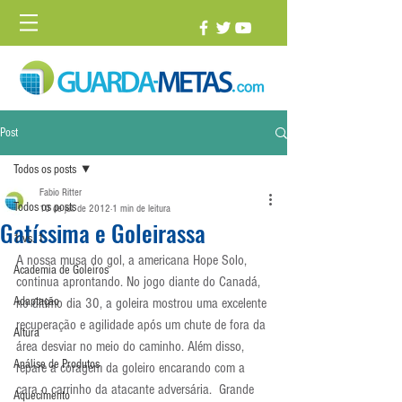
Post
Todos os posts
Fabio Ritter
Todos os posts
10 de jul. de 2012
1 min de leitura
Gatíssima e Goleirassa
1 vs. 1
A nossa musa do gol, a americana Hope Solo, 
Academia de Goleiros
continua aprontando. No jogo diante do Canadá, 
Adaptação
no último dia 30, a goleira mostrou uma excelente 
recuperação e agilidade após um chute de fora da 
Altura
área desviar no meio do caminho. Além disso, 
Análise de Produtos
repare a coragem da goleiro encarando com a 
cara o carrinho da atacante adversária.  Grande 
Aquecimento