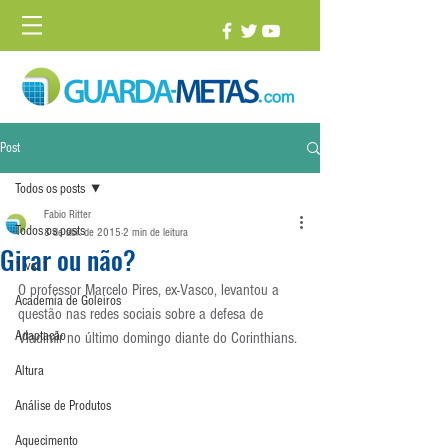
Post
Todos os posts
Fabio Ritter
Todos os posts
8 de abr. de 2015
2 min de leitura
Girar ou não?
1 vs. 1
O professor Marcelo Pires, ex-Vasco, levantou a 
Academia de Goleiros
questão nas redes sociais sobre a defesa de 
Adaptação
Vladimir no último domingo diante do Corinthians.
Altura
Análise de Produtos
Aquecimento