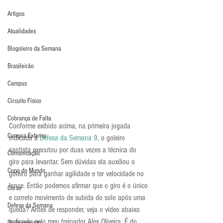
Artigos
Atualidades
Blogoleiro da Semana
Brasileirão
Campus
Circuito Físico
Cobrança de Falta
Conforme exibido acima, na primeira jogada 
Compra Exterior
indicada a 
Defesa da Semana 9
, o goleiro 
santista executou por duas vezes a técnica do 
Comunicação
giro para levantar. Sem dúvidas ela auxiliou o 
Copa do Mundo
goleiro para ganhar agilidade e ter velocidade no 
lance. Então podemos afirmar que o giro é o único 
Curso
e correto movimento de subida do solo após uma 
Defesa da Semana
queda? Antes de responder, veja o vídeo abaixo 
indicado pelo meu treinador Alex Oliveira. É do 