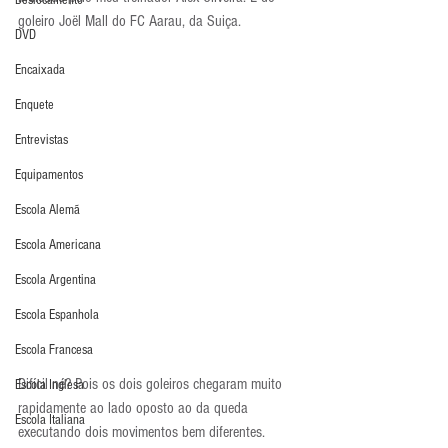
Deslocamento
goleiro Joël Mall do FC Aarau, da Suiça.
DVD
Encaixada
Enquete
Entrevistas
Equipamentos
Escola Alemã
Escola Americana
Escola Argentina
Escola Espanhola
Escola Francesa
Difícil né? Pois os dois goleiros chegaram muito 
Escola Inglesa
rapidamente ao lado oposto ao da queda 
Escola Italiana
executando dois movimentos bem diferentes. 