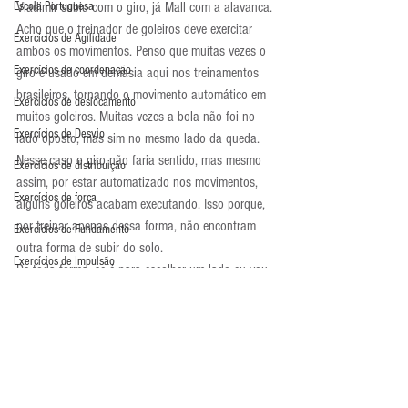
Escola Portuguesa
Vladimir subiu com o giro, já Mall com a alavanca.
Acho que o treinador de goleiros deve exercitar 
Exercícios de Agilidade
ambos os movimentos. Penso que muitas vezes o 
Exercícios de coordenação
giro é usado em demasia aqui nos treinamentos 
brasileiros, tornando o movimento automático em 
Exercícios de deslocamento
muitos goleiros. Muitas vezes a bola não foi no 
Exercícios de Desvio
lado oposto, mas sim no mesmo lado da queda. 
Nesse caso o giro não faria sentido, mas mesmo 
Exercícios de distribuição
assim, por estar automatizado nos movimentos, 
Exercícios de força
alguns goleiros acabam executando. Isso porque, 
por treinar apenas dessa forma, não encontram 
Exercícios de Fundamento
outra forma de subir do solo.
Exercícios de Impulsão
De toda forma, se é para escolher um lado eu vou 
no da alavanca. Seu treinamento força o goleiro a 
Exercícios de Pliometria
fortalecer a musculatura abdominal, além de 
Exercícios de Reação
forçar o mesmo a mergulhar de forma angulada. O 
giro, por sua vez, puxa o goleiro para trás nas 
Exercícios de Recuperação
quedas. Repare que a queda sempre termina com 
Exercícios de saída de gol
o goleiro inclinado para dentro do gol já 