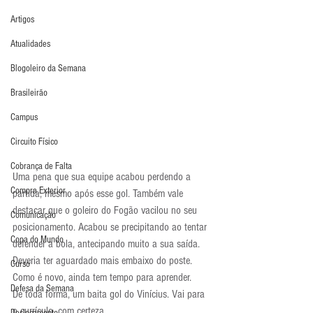
Artigos
Atualidades
Blogoleiro da Semana
Brasileirão
Campus
Circuito Físico
Cobrança de Falta
Uma pena que sua equipe acabou perdendo a 
Compra Exterior
partida, mesmo após esse gol. Também vale 
destacar que o goleiro do Fogão vacilou no seu 
Comunicação
posicionamento. Acabou se precipitando ao tentar 
Copa do Mundo
defender a bola, antecipando muito a sua saída. 
Deveria ter aguardado mais embaixo do poste. 
Curso
Como é novo, ainda tem tempo para aprender.
Defesa da Semana
De toda forma, um baita gol do Vinícius. Vai para 
o currículo, com certeza.