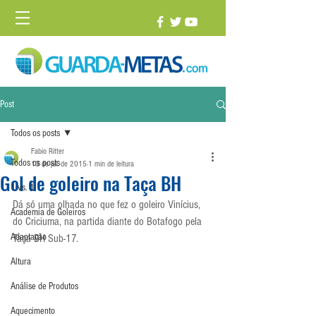
Post
Todos os posts
Fabio Ritter
Todos os posts
13 de jul. de 2015
1 min de leitura
Gol de goleiro na Taça BH
1 vs. 1
Dá só uma olhada no que fez o goleiro Vinícius, 
Academia de Goleiros
do Criciuma, na partida diante do Botafogo pela 
Adaptação
Taça BH Sub-17.
Altura
Análise de Produtos
Aquecimento