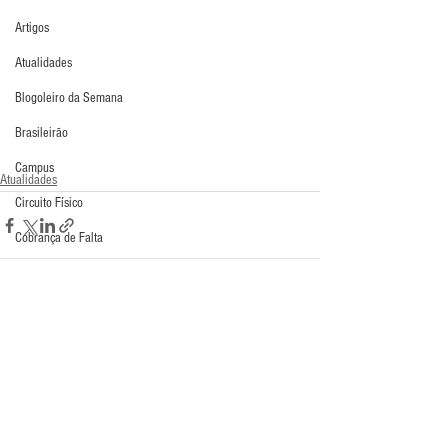
Artigos
Atualidades
Blogoleiro da Semana
Brasileirão
Campus
Atualidades
Circuito Físico
Cobrança de Falta
Compra Exterior
Comunicação
Copa do Mundo
Comentários
Curso
Defesa da Semana
Escreva um comentário