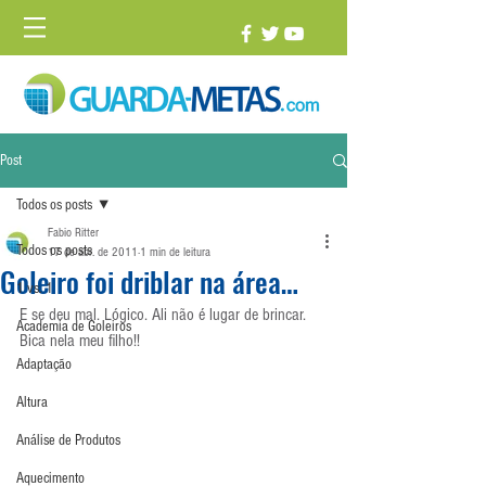
Post
Todos os posts
Fabio Ritter
Todos os posts
17 de abr. de 2011
1 min de leitura
Goleiro foi driblar na área…
1 vs. 1
E se deu mal. Lógico. Ali não é lugar de brincar. 
Academia de Goleiros
Bica nela meu filho!!
Adaptação
Altura
Análise de Produtos
Aquecimento