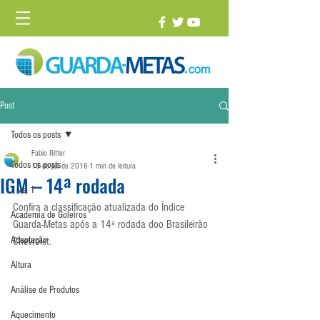
Post
Todos os posts
Fabio Ritter
Todos os posts
13 de jul. de 2016
1 min de leitura
IGM – 14ª rodada
1 vs. 1
Confira a classificação atualizada do Índice 
Academia de Goleiros
Guarda-Metas após a 14ª rodada doo Brasileirão 
Adaptação
Chevrolet.
Altura
Análise de Produtos
Aquecimento