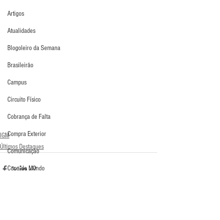
Artigos
Atualidades
Blogoleiro da Semana
Brasileirão
Campus
Circuito Físico
Cobrança de Falta
Compra Exterior
IGM
Últimos Destaques
Comunicação
Copa do Mundo
Curso
Defesa da Semana