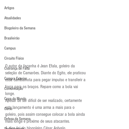
Artigos
Atualidades
Blogoleiro da Semana
Brasileirão
Campus
Circuito Físico
O autor da façanha é Jean Efala, goleiro da 
Cobrança de Falta
seleção de Camarões. Diante do Egito, ele praticou 
Compra Exterior
essa cambalhota para pegar impulso e transferir a 
força para os braços. Repare como a bola vai 
Comunicação
longe.
Copa do Mundo
Apesar de ser difícil de ser realizado, certamente 
este lançamento é uma arma a mais para o 
Curso
goleiro, pois assim consegue colocar a bola ainda 
Defesa da Semana
mais longe e próximo de seus atacantes.
A dica foi do blogoleiro César Arévalo.