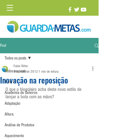
Post
Todos os posts
Fabio Ritter
Todos os posts
9 de nov. de 2012
1 min de leitura
Inovação na reposição
1 vs. 1
O que o blogoleiro acha deste novo estilo de 
Academia de Goleiros
lançar a bola com as mãos?
Adaptação
Altura
Análise de Produtos
Aquecimento