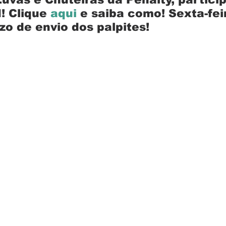
! Clique 
aqui
 e saiba como! Sexta-fei
Escola Alemã
Escola Americana
Escola Argentina
Escola 
zo de envio dos palpites!