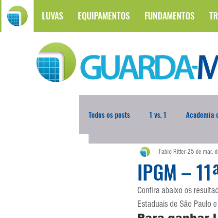
LUVAS
EQUIPAMENTOS
FUNDAMENTOS
TR
Todos os posts
1 vs. 1
Academia d
Fabio Ritter
25 de mar. 
Atualidades
Blogoleiro da Sema
IPGM – 11ª
Confira abaixo os resulta
Comunicação
Copa do Mundo
Estaduais de São Paulo e
Para ganhar L