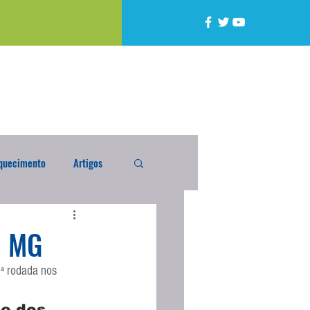
quecimento
Artigos
alta
Compra Exterior
ª MG
1ª rodada nos 
caixada
Enquete
e dos 