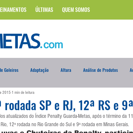
EINAMENTOS
ÚLTIMAS
QUEM SOMOS
e Goleiros
Adaptação
Altura
Análise de Produtos
A
de 2015
1 min de leitura
na
Brasileirão
Campus
Circuito Físico
Cobrança de F
 rodada SP e RJ, 12ª RS e 9
dos atualizados do Índice Penalty Guarda-Metas, após o término da 1
Curso
Defesa da Semana
Deslocamento
DVD
En
 Rio, 12ª rodada no Rio Grande do Sul e 9ª rodada em Minas Gerais.
uvas e Chuteiras da Penalty, particip