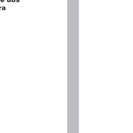
ra 
Espanhola