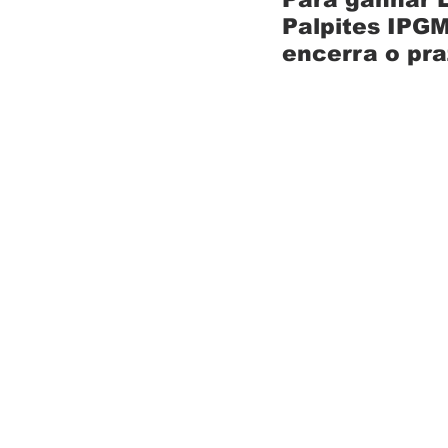
Palpites IPGM
Entrevistas
Equipamentos
encerra o pra
Escola Francesa
Escola Inglesa