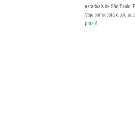
estaduais de São Paulo, R
Entrevistas
Equipamentos
Veja como está o seu palp
prazo!
Escola Francesa
Escola Inglesa