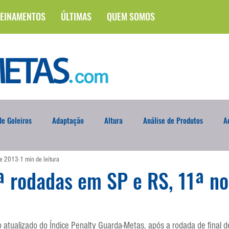
EINAMENTOS
ÚLTIMAS
QUEM SOMOS
e Goleiros
Adaptação
Altura
Análise de Produtos
A
de 2013
1 min de leitura
na
Brasileirão
Campus
Circuito Físico
Cobrança de F
 rodadas em SP e RS, 11ª no
Curso
Defesa da Semana
Deslocamento
DVD
En
o atualizado do Índice Penalty Guarda-Metas, após a rodada de final 