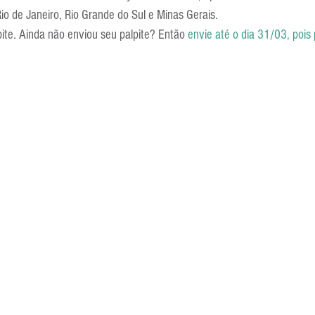
io de Janeiro, Rio Grande do Sul e Minas Gerais.
Escola Alemã
Escola Americana
Escola Argentina
Escola 
ite. Ainda não enviou seu palpite? Então 
envie até o dia 31/03, pois