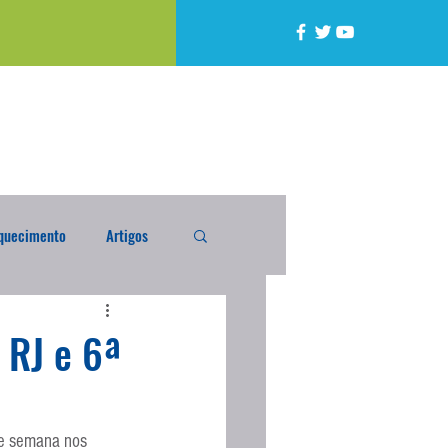
quecimento
Artigos
alta
Compra Exterior
 RJ e 6ª
caixada
Enquete
de semana nos 