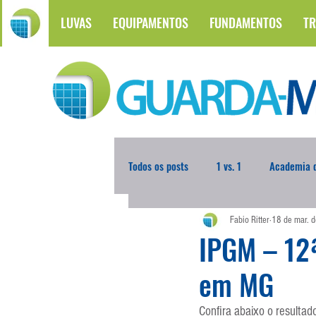
LUVAS
EQUIPAMENTOS
FUNDAMENTOS
TR
Todos os posts
1 vs. 1
Academia d
Fabio Ritter
18 de mar. 
Atualidades
Blogoleiro da Sema
IPGM – 12ª
em MG
Comunicação
Copa do Mundo
Confira abaixo o resultad