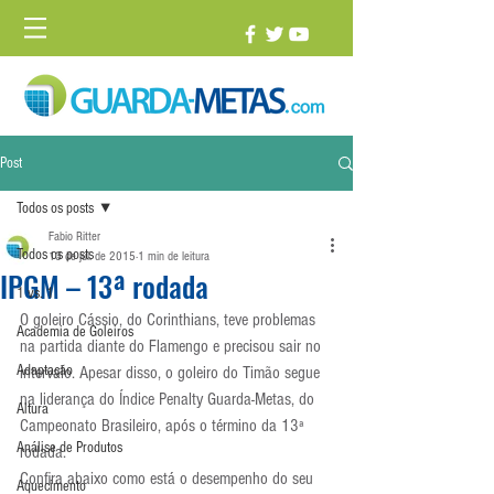
Post
Todos os posts
Fabio Ritter
Todos os posts
13 de jul. de 2015
1 min de leitura
IPGM – 13ª rodada
1 vs. 1
O goleiro Cássio, do Corinthians, teve problemas 
Academia de Goleiros
na partida diante do Flamengo e precisou sair no 
Adaptação
intervalo. Apesar disso, o goleiro do Timão segue 
na liderança do Índice Penalty Guarda-Metas, do 
Altura
Campeonato Brasileiro, após o término da 13ª 
Análise de Produtos
rodada.
Confira abaixo como está o desempenho do seu 
Aquecimento