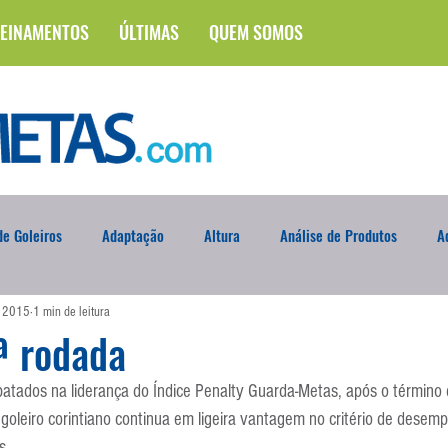
EINAMENTOS
ÚLTIMAS
QUEM SOMOS
e Goleiros
Adaptação
Altura
Análise de Produtos
A
e 2015
1 min de leitura
na
Brasileirão
Campus
Circuito Físico
Cobrança de F
ª rodada
atados na liderança do Índice Penalty Guarda-Metas, após o término 
Curso
Defesa da Semana
Deslocamento
DVD
En
goleiro corintiano continua em ligeira vantagem no critério de desem
s.