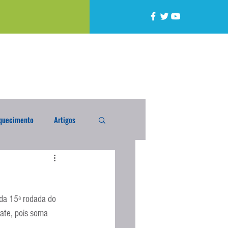
quecimento
Artigos
alta
Compra Exterior
da 15ª rodada do 
caixada
Enquete
pate, pois soma 