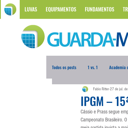
LUVAS
EQUIPAMENTOS
FUNDAMENTOS
TR
Todos os posts
1 vs. 1
Academia d
Fabio Ritter
27 de jul. d
Atualidades
Blogoleiro da Sema
IPGM – 15
Cássio e Prass segue emp
Comunicação
Copa do Mundo
Campeonato Brasileiro. O 
meia partida invicta a mai