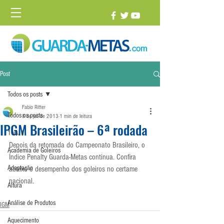
Post
Todos os posts
Fabio Ritter
Todos os posts
8 de jul. de 2013
1 min de leitura
IPGM Brasileirão – 6ª rodada
1 vs. 1
Depois da retomada do Campeonato Brasileiro, o 
Academia de Goleiros
Índice Penalty Guarda-Metas continua. Confira 
Adaptação
abaixo o desempenho dos goleiros no certame 
nacional.
Altura
Análise de Produtos
IGM
Aquecimento