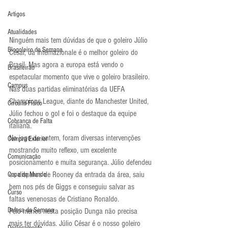
Artigos
Atualidades
Ninguém mais tem dúvidas de que o goleiro Júlio 
Blogoleiro da Semana
César, da Internazionale é o melhor goleiro do 
Brasil. Mas agora a europa está vendo o 
Brasileirão
espetacular momento que vive o goleiro brasileiro. 
Campus
Nas duas partidas eliminatórias da UEFA 
Champions League, diante do Manchester United, 
Circuito Físico
Júlio fechou o gol e foi o destaque da equipe 
Cobrança de Falta
italiana.
No jogo de ontem, foram diversas intervenções 
Compra Exterior
mostrando muito reflexo, um excelente 
Comunicação
posicionamento e muita segurança. Júlio defendeu 
os disparos de Rooney da entrada da área, saiu 
Copa do Mundo
bem nos pés de Giggs e conseguiu salvar as 
Curso
faltas venenosas de Cristiano Ronaldo.
Defesa da Semana
Pelo menos nesta posição Dunga não precisa 
mais ter dúvidas. Júlio César é o nosso goleiro 