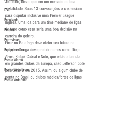
Deslocamento
Jefferson, desde que em um mercado de boa 
visibilidade. Suas 13 convocações o credenciam 
DVD
para disputar inclusive uma Premier League 
Encaixada
Inglesa. Uma ida para um time mediano de ligas 
de topo como essa seria uma boa decisão na 
Enquete
carreira do goleiro.
Entrevistas
Ficar no Botafogo deve afetar seu futuro na 
seleção. Dunga deve preferir nomes como Diego 
Equipamentos
Alves, Rafael Cabral e Neto, que estão atuando 
Escola Alemã
em grandes clubes da Europa, caso Jefferson opte 
Escola Americana
pela Série B em 2015. Assim, ou algum clube de 
ponta no Brasil ou clubes médios/fortes de ligas 
Escola Argentina
de topo na Europa são os caminhos ideias para 
Escola Espanhola
que Jefferson continue brilhando com a 1 da 
Amarelinha.
Escola Francesa
Últimos Destaques
Escola Inglesa
Atualidades
Escola Italiana