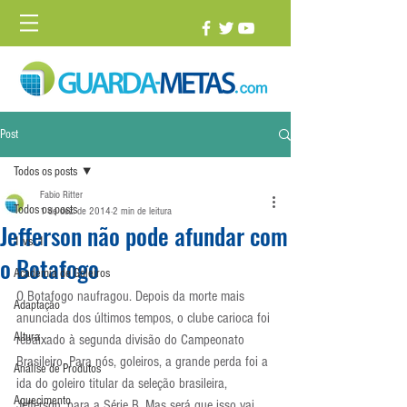
Post
Todos os posts
Fabio Ritter
Todos os posts
1 de dez. de 2014
2 min de leitura
Jefferson não pode afundar com
1 vs. 1
o Botafogo
Academia de Goleiros
O Botafogo naufragou. Depois da morte mais 
Adaptação
anunciada dos últimos tempos, o clube carioca foi 
Altura
rebaixado à segunda divisão do Campeonato 
Brasileiro. Para nós, goleiros, a grande perda foi a 
Análise de Produtos
ida do goleiro titular da seleção brasileira, 
Aquecimento
Jefferson, para a Série B. Mas será que isso vai 