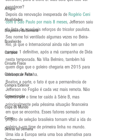
acontecer?
Artigos
Depois da renovação inesperada de 
Rogério Ceni 
Atualidades
com o São Paulo por mais 8 meses
, Jefferson saiu 
da lista de possíveis reforços do tricolor paulista. 
Blogoleiro da Semana
Seu nome foi ventilado algumas vezes no Beira-
Brasileirão
Rio, já que o Internacional ainda não tem um 
camisa 1 definitivo, após a má campanha de Dida 
Campus
nesta temporada. Na Vila Belmiro, também há 
Circuito Físico
quem diga que o goleiro chegaria em 2015 para 
desbancar Aranha.
Cobrança de Falta
Boatos a parte, o fato é que a permanência de 
Compra Exterior
Jefferson no Fogão é cada vez mais remota. Não 
Comunicação
apenas por o time ter caído à Série B, mas 
principalmente pela péssima situação financeira 
Copa do Mundo
em que se encontra. Esses fatores somado ao 
Curso
projeto de seleção brasileira tornam vital a ida do 
goleiro a um time de primeira linha no mundo.
Defesa da Semana
Uma ida a Europa seria uma boa alternativa para 