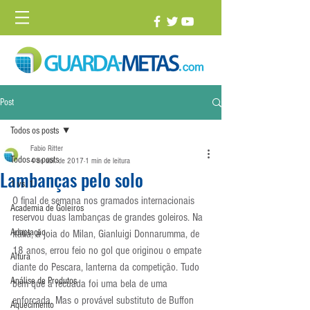
Post
Todos os posts
Fabio Ritter
Todos os posts
4 de abr. de 2017
1 min de leitura
Lambanças pelo solo
1 vs. 1
O final de semana nos gramados internacionais 
Academia de Goleiros
reservou duas lambanças de grandes goleiros. Na 
Adaptação
Itália, a joia do Milan, Gianluigi Donnarumma, de 
18 anos, errou feio no gol que originou o empate 
Altura
diante do Pescara, lanterna da competição. Tudo 
Análise de Produtos
bem que a recuada foi uma bela de uma 
enforcada. Mas o provável substituto de Buffon 
Aquecimento