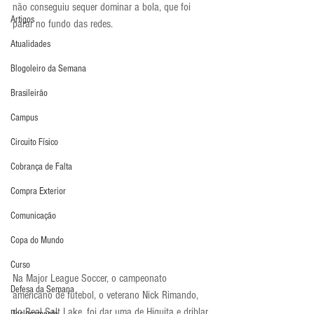
não conseguiu sequer dominar a bola, que foi 
Artigos
parar no fundo das redes.
Atualidades
Blogoleiro da Semana
Brasileirão
Campus
Circuito Físico
Cobrança de Falta
Compra Exterior
Comunicação
Copa do Mundo
Curso
Na Major League Soccer, o campeonato 
Defesa da Semana
americano de futebol, o veterano Nick Rimando, 
do Real Salt Lake, foi dar uma de Higuita e driblar 