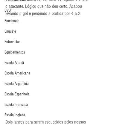
Deslocamento
o atacante. Lógico que não deu certo. Acabou 
DVD
levando o gol e perdendo a partida por 4 a 2.
Encaixada
Enquete
Entrevistas
Equipamentos
Escola Alemã
Escola Americana
Escola Argentina
Escola Espanhola
Escola Francesa
Escola Inglesa
Dois lances para serem esquecidos pelos nossos 
Escola Italiana
goleiros. Para você, blogoleiro, é caprichar ainda 