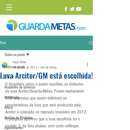
Post
Todos os posts
Fabio Ritter
Todos os posts
26 de dez. de 2011
1 min de leitura
Luva Arcitor/GM está escolhida!
1 vs. 1
O blogoleiro votou e assim escolheu os atributos 
Academia de Goleiros
da luva Arcitor/Guarda-Metas. Foram exatamente 
Adaptação
578 respostas que assim definiram as 
características da luva que será produzida pela 
Altura
Arcitor e colocada no mercado brasileiro em 2012.
Análise de Produtos
A pesquisa apontou que a luva escolhida foi o 
modelo 3, da foto abaixo, com corte rollfinger, 
Aquecimento