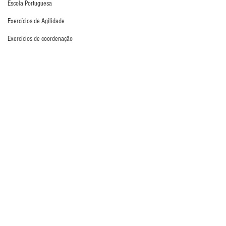
Escola Portuguesa
Exercícios de Agilidade
Exercícios de coordenação
Exercícios de deslocamento
Exercícios de Desvio
Exercícios de distribuição
Exercícios de força
Exercícios de Fundamento
Exercícios de Impulsão
Luvas
Exercícios de Pliometria
Exercícios de Reação
Exercícios de Recuperação
Exercícios de saída de gol