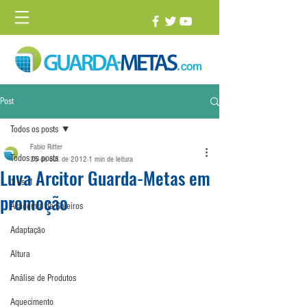
Post
Todos os posts
Fabio Ritter
Todos os posts
25 de out. de 2012
1 min de leitura
Luva Arcitor Guarda-Metas em
1 vs. 1
promoção
Academia de Goleiros
Adaptação
Altura
Análise de Produtos
Aquecimento