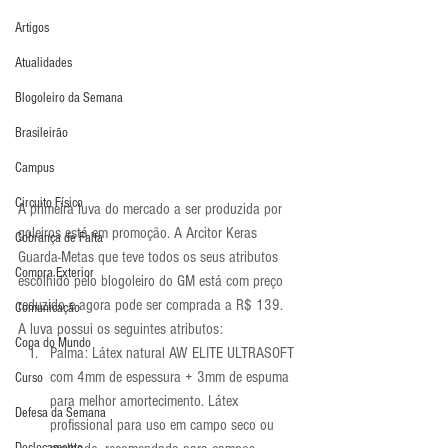
Artigos
Atualidades
Blogoleiro da Semana
Brasileirão
Campus
Circuito Físico
A primeira luva do mercado a ser produzida por 
goleiros está em promoção. A Arcitor Keras 
Cobrança de Falta
Guarda-Metas que teve todos os seus atributos 
Compra Exterior
escolhido pelo blogoleiro do GM está com preço 
reduzido e agora pode ser comprada a R$ 139.
Comunicação
A luva possui os seguintes atributos:
Copa do Mundo
Palma: Látex natural AW ELITE ULTRASOFT 
com 4mm de espessura + 3mm de espuma 
Curso
para melhor amortecimento. Látex 
Defesa da Semana
profissional para uso em campo seco ou 