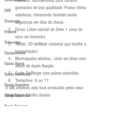
Deslocamento
molhado, recomendada para campos 
gramados de boa qualidade. Possui ótima 
DVD
aderência, oferecendo também muita 
Encaixada
segurança em dias de chuva. 
Dorso: Látex natural de 3mm + zona de 
Enquete
soco em borracha
Entrevistas
Tecido: 3D AirMesh (material que facilita a 
transpiração)
Equipamentos
Munhequeira elástica ; cinta em látex com 
Escola Alemã
velcro de dupla fixação
Corte: Rollfinger com palma estendida
Escola Americana
Tamanhos: 6 ao 11
Escola Argentina
O GM analisou esta luva produzida pelos seus 
blogoleiros. Confira abaixo:
Escola Espanhola
Escola Francesa
Para comprar, clique em: 
Escola Inglesa
http://www.arcitor.com.br/produto/4326897/Arcit
Escola Italiana
or-Keras-GM-Rollfinger-Extended-Branco-Azul-Verde-