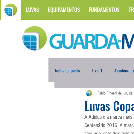
LUVAS
EQUIPAMENTOS
FUNDAMENTOS
TR
Todos os posts
1 vs. 1
Academia d
Fabio Ritter
9 de jun. de
Atualidades
Blogoleiro da Sema
Luvas Cop
A Adidas é a marca mais
Comunicação
Copa do Mundo
Centenário 2016. A marca
segundo, com dois goleiro