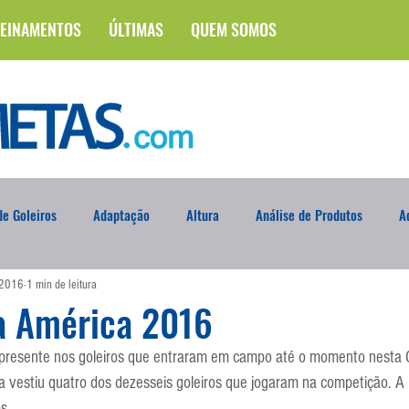
EINAMENTOS
ÚLTIMAS
QUEM SOMOS
e Goleiros
Adaptação
Altura
Análise de Produtos
A
 2016
1 min de leitura
na
Brasileirão
Campus
Circuito Físico
Cobrança de F
a América 2016
 presente nos goleiros que entraram em campo até o momento nesta 
Curso
Defesa da Semana
Deslocamento
DVD
En
 vestiu quatro dos dezesseis goleiros que jogaram na competição. A
s.