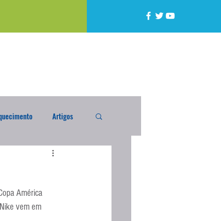
quecimento
Artigos
alta
Compra Exterior
Copa América 
caixada
Enquete
 Nike vem em 