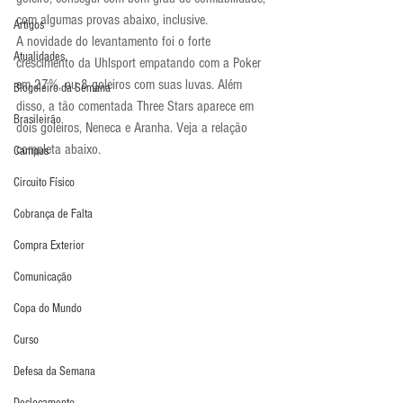
com algumas provas abaixo, inclusive.
Artigos
A novidade do levantamento foi o forte 
Atualidades
crescimento da Uhlsport empatando com a Poker 
em 27%, ou 8 goleiros com suas luvas. Além 
Blogoleiro da Semana
disso, a tão comentada Three Stars aparece em 
Brasileirão
dois goleiros, Neneca e Aranha. Veja a relação 
completa abaixo.
Campus
Circuito Físico
Cobrança de Falta
Compra Exterior
Comunicação
Copa do Mundo
Curso
Defesa da Semana