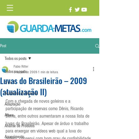
Post
Todos os posts
Fabio Ritter
Todos os posts
3 de jun. de 2009
1 min de leitura
Luvas do Brasileirão – 2009
1 vs. 1
(atualização II)
Academia de Goleiros
Com a chegada de novos goleiros e a 
Adaptação
participação de reservas como Dênis, Ricardo 
Altura
Berna, entre outros aumentaram a nossa lista de 
luvas do Brasileirão. Apesar de árduo o trabalho 
Análise de Produtos
para enxergar em vídeos web qual a luva do 
Aquecimento
goleiro, consegui com bom grau de confiabilidade, 