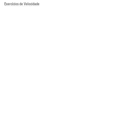
Exercícios de Velocidade
Falhas
Formação de Goleiros
Fotos
Fundamentos
Futebol Feminino
Futsal
Giro
Goleiros Históricos
IGM
Jogo com os pés
Lesões
Luvas
Livro