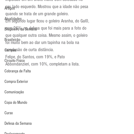
seu lado esquerdo. Mostrou que a idade não pesa 
Artigos
quando se trata de um grande goleiro.
Atualidades
Em segundo lugar ficou o goleiro Aranha, do Gal0, 
com 26%, na defesa que foi mais para a foto do 
Blogoleiro da Semana
que qualquer outra coisa. Mesmo assim, o goleiro 
Brasileirão
foi muito bem ao dar um tapinha na bola na 
conclusão de curta distância.
Campus
Felipe, do Santos, com 19%, e Pato 
Circuito Físico
Abbondanzieri, com 10%, completam a lista.
Cobrança de Falta
Compra Exterior
Comunicação
Copa do Mundo
Curso
Defesa da Semana