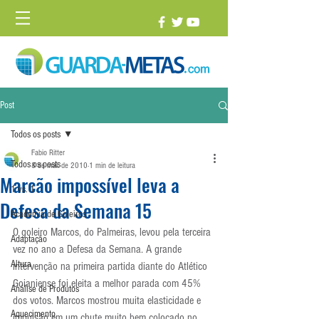
Post
Todos os posts
Fabio Ritter
Todos os posts
8 de mai. de 2010
1 min de leitura
Marcão impossível leva a
1 vs. 1
Defesa da Semana 15
Academia de Goleiros
O goleiro Marcos, do Palmeiras, levou pela terceira 
Adaptação
vez no ano a Defesa da Semana. A grande 
Altura
intervenção na primeira partida diante do Atlético 
Goianiense foi eleita a melhor parada com 45% 
Análise de Produtos
dos votos. Marcos mostrou muita elasticidade e 
Aquecimento
impulsão em um chute muito bem colocado no 