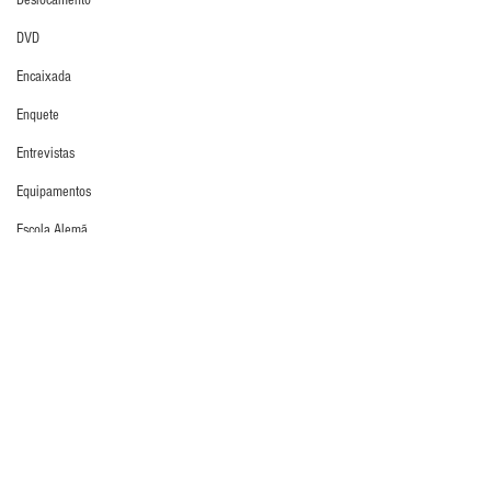
Deslocamento
DVD
Encaixada
Enquete
Entrevistas
Equipamentos
Escola Alemã
Escola Americana
IGM
Escola Argentina
Últimos Destaques
Escola Espanhola
Escola Francesa
Escola Inglesa
Escola Italiana