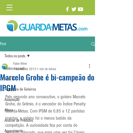
Post
Todos os posts
Fabio Ritter
Todos os posts
7 de dez. de 2015
1 min de leitura
Marcelo Grohe é bi-campeão do
1 vs. 1
IPGM
Academia de Goleiros
Pelo segundo ano consecutivo, o goleiro Marcelo 
Adaptação
Grohe, do Grêmio, é o vencedor do Índice Penalty 
Altura
Guarda-Metas. Com IPGM de 0,85 e 12 partidas 
invictas, o goleiro foi o menos batido da 
Análise de Produtos
competição. A curiosidade fica por conta do 
Aquecimento
segundo colocado, que mais uma vez foi Cássio, 