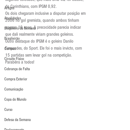
do Corinthians, com IPGM 0,92.
Artigos
Os dois chegaram inclusive a disputar posição em 
Atualidades
2006 no gol gremista, quando ambos tinham 
apenas 19 anos. A precocidade parecia indicar 
Blogoleiro da Semana
que dali realmente viriam grandes goleiros.
Brasileirão
Outro destaque do IPGM é o goleiro Danilo 
Fernandes, do Sport. Ele foi o mais invicto, com 
Campus
15 partidas sem levar gol na competição.
Circuito Físico
Parabéns a todos!
Cobrança de Falta
Compra Exterior
Comunicação
Copa do Mundo
Curso
Defesa da Semana