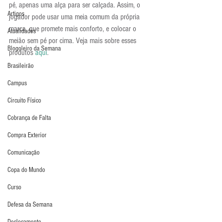
pé, apenas uma alça para ser calçada. Assim, o 
Artigos
jogador pode usar uma meia comum da própria 
marca, que promete mais conforto, e colocar o 
Atualidades
meião sem pé por cima. Veja mais sobre esses 
Blogoleiro da Semana
produtos 
aqui
.
Brasileirão
Campus
Circuito Físico
Cobrança de Falta
Compra Exterior
Comunicação
Copa do Mundo
Curso
Defesa da Semana