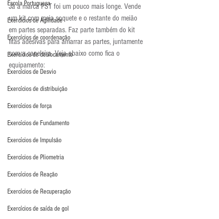
Escola Portuguesa
Já a marca PST foi um pouco mais longe. Vende 
um kit com meia soquete e o restante do meião 
Exercícios de Agilidade
em partes separadas. Faz parte também do kit 
Exercícios de coordenação
fitas adesivas para amarrar as partes, juntamente 
com a caneleira. Veja abaixo como fica o 
Exercícios de deslocamento
equipamento:
Exercícios de Desvio
Exercícios de distribuição
Exercícios de força
Exercícios de Fundamento
Exercícios de Impulsão
Exercícios de Pliometria
Exercícios de Reação
Exercícios de Recuperação
Exercícios de saída de gol