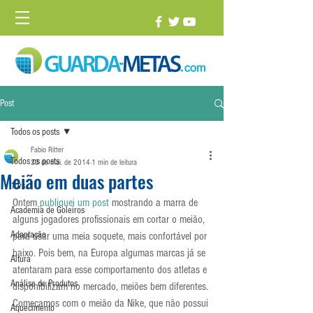
Post
Todos os posts
Fabio Ritter
Todos os posts
23 de mai. de 2014
1 min de leitura
Meião em duas partes
1 vs. 1
Ontem 
publiquei um post
 mostrando a marra de 
Academia de Goleiros
alguns jogadores profissionais em cortar o meião, 
Adaptação
para usar uma meia soquete, mais confortável por 
baixo. Pois bem, na Europa algumas marcas já se 
Altura
atentaram para esse comportamento dos atletas e 
Análise de Produtos
disponibilizam no mercado, meiões bem diferentes.
Começamos com o meião da Nike, que não possui 
Aquecimento