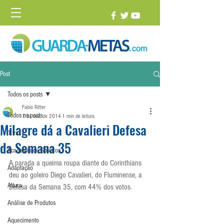
Post
Todos os posts
Fabio Ritter
Todos os posts
7 de dez. de 2014
1 min de leitura
Milagre dá a Cavalieri Defesa
1 vs. 1
da Semana 35
Academia de Goleiros
A parada a queima roupa diante do Corinthians 
Adaptação
deu ao goleiro Diego Cavalieri, do Fluminense, a 
Altura
Defesa da Semana 35, com 44% dos votos.
Análise de Produtos
Aquecimento