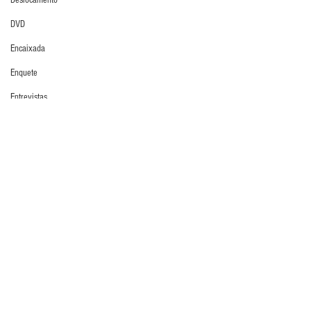
Deslocamento
DVD
Encaixada
Enquete
Entrevistas
Defesa da Semana
Equipamentos
Últimos Destaques
Escola Alemã
Escola Americana
Escola Argentina
Escola Espanhola
Escola Francesa
Comentários
Escola Inglesa
Escola Italiana
Escreva um comentário