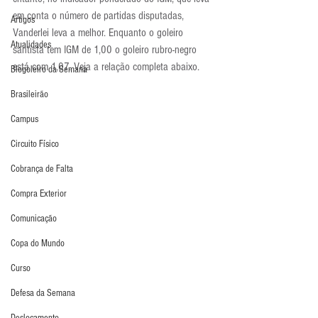
em conta o número de partidas disputadas, 
Artigos
Vanderlei leva a melhor. Enquanto o goleiro 
Atualidades
santista tem IGM de 1,00 o goleiro rubro-negro 
está com 1,07. Veja a relação completa abaixo.
Blogoleiro da Semana
Brasileirão
Campus
Circuito Físico
Cobrança de Falta
Compra Exterior
Comunicação
Copa do Mundo
Curso
Defesa da Semana