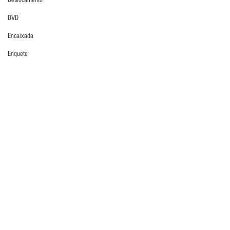
Deslocamento
DVD
Encaixada
Enquete
IGM
Entrevistas
Últimos Destaques
Equipamentos
Escola Alemã
Escola Americana
Escola Argentina
Escola Espanhola
Comentários
Escola Francesa
Escola Inglesa
Escreva um comentário
Escola Italiana