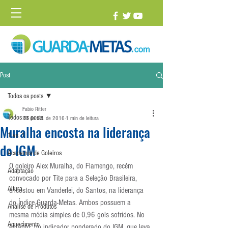
Post
Todos os posts
Fabio Ritter
Todos os posts
20 de set. de 2016
1 min de leitura
Muralha encosta na liderança
1 vs. 1
do IGM
Academia de Goleiros
O goleiro Alex Muralha, do Flamengo, recém 
Adaptação
convocado por Tite para a Seleção Brasileira, 
Altura
encostou em Vanderlei, do Santos, na liderança 
do Índice Guarda-Metas. Ambos possuem a 
Análise de Produtos
mesma média simples de 0,96 gols sofridos. No 
Aquecimento
entanto, no indicador ponderado do IGM, que leva 