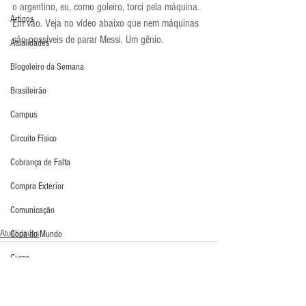
o argentino, eu, como goleiro, torci pela máquina. 
Artigos
Em vão. Veja no vídeo abaixo que nem máquinas 
são possíveis de parar Messi. Um gênio.
Atualidades
Blogoleiro da Semana
Brasileirão
Campus
Circuito Físico
Cobrança de Falta
Compra Exterior
Comunicação
Atualidades
Copa do Mundo
Curso
Defesa da Semana