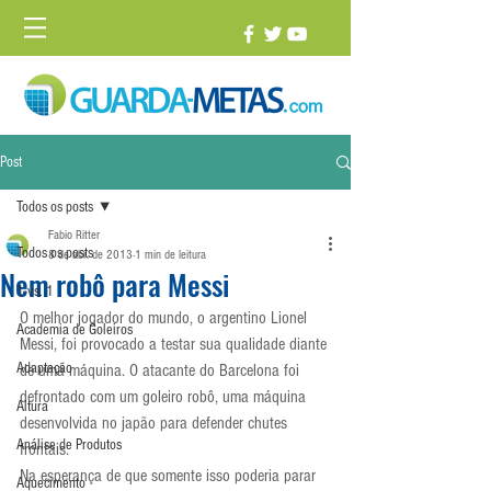
Post
Todos os posts
Fabio Ritter
Todos os posts
8 de abr. de 2013
1 min de leitura
Nem robô para Messi
1 vs. 1
O melhor jogador do mundo, o argentino Lionel 
Academia de Goleiros
Messi, foi provocado a testar sua qualidade diante 
Adaptação
de uma máquina. O atacante do Barcelona foi 
defrontado com um goleiro robô, uma máquina 
Altura
desenvolvida no japão para defender chutes 
Análise de Produtos
frontais.
Na esperança de que somente isso poderia parar 
Aquecimento