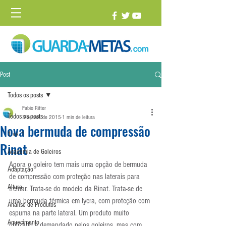
Post
Todos os posts
Fabio Ritter
Todos os posts
3 de set. de 2015
1 min de leitura
Nova bermuda de compressão
1 vs. 1
Rinat
Academia de Goleiros
Agora o goleiro tem mais uma opção de bermuda 
Adaptação
de compressão com proteção nas laterais para 
Altura
treinar. Trata-se do modelo da Rinat. Trata-se de 
uma bermuda térmica em lycra, com proteção com 
Análise de Produtos
espuma na parte lateral. Um produto muito 
Aquecimento
utilizado e demandado pelos goleiros, mas com 