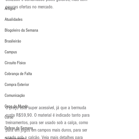
poucas ofertas no mercado.
Artigos
Atualidades
Blogoleiro da Semana
Brasileirão
Campus
Circuito Físico
Cobrança de Falta
Compra Exterior
Comunicação
Copa do Mundo
O preço está super acessível, já que a bermuda 
custa R$59,90. O material é indicado tanto para 
Curso
treinamentos, para ser usado sob a calça, como 
Defesa da Semana
para em jogos em campos mais duros, para ser 
usado sob o calção. Veja mais detalhes para 