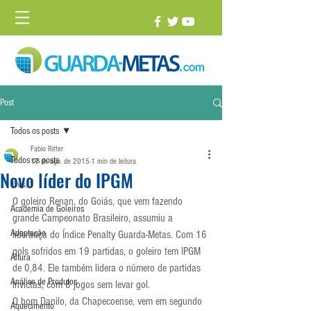
Post
Todos os posts
Fabio Ritter
Todos os posts
17 de ago. de 2015
1 min de leitura
Novo líder do IPGM
1 vs. 1
O goleiro Renan, do Goiás, que vem fazendo 
Academia de Goleiros
grande Campeonato Brasileiro, assumiu a 
Adaptação
liderança do Índice Penalty Guarda-Metas. Com 16 
gols sofridos em 19 partidas, o goleiro tem IPGM 
Altura
de 0,84. Ele também lidera o número de partidas 
Análise de Produtos
invictas, com 8 jogos sem levar gol.
O bom Danilo, da Chapecoense, vem em segundo 
Aquecimento