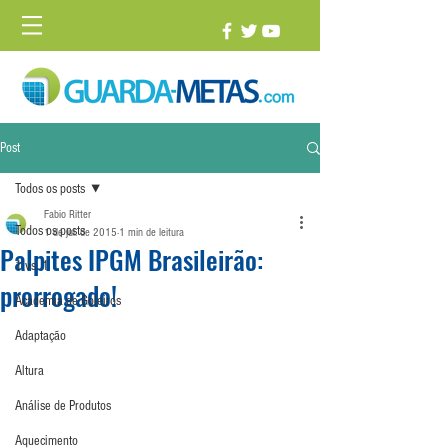
Post
Todos os posts
Fabio Ritter
Todos os posts
1 de jul. de 2015
1 min de leitura
Palpites IPGM Brasileirão:
1 vs. 1
prorrogado!
Academia de Goleiros
Adaptação
Altura
Análise de Produtos
Aquecimento