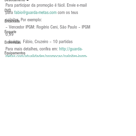
Deslocamento
Para participar da promoção é fácil. Envie e-mail 
DVD
para 
fabio@guarda-metas.com
 com os teus 
palpites. Por exemplo:
Encaixada
– Vencedor IPGM: Rogério Ceni, São Paulo – IPGM 
Enquete
0,99
– Invicto:  Fábio, Cruzeiro – 10 partidas
Entrevistas
Para mais detalhes, confira em: 
http://guarda-
Equipamentos
metas.com/atualidades/promocao/palpites-ipgm-
brasileirao-2015/
Escola Alemã
Promoção
Escola Americana
Últimos Destaques
Escola Argentina
Escola Espanhola
Escola Francesa
Escola Inglesa
Escola Italiana
Comentários