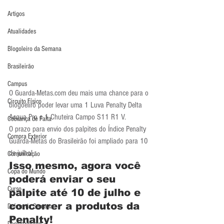
Artigos
Atualidades
Blogoleiro da Semana
Brasileirão
Campus
O Guarda-Metas.com deu mais uma chance para o 
Circuito Físico
blogoeliro poder levar uma 1 Luva Penalty Delta 
Acqua Pro e 1 Chuteira Campo S11 R1 V. 
Cobrança de Falta
O prazo para envio dos palpites do Índice Penalty 
Compra Exterior
Guarda-Metas do Brasileirão foi ampliado para 10 
de julho!
Comunicação
Isso mesmo, agora você 
Copa do Mundo
poderá enviar o seu 
Curso
palpite até 10 de julho e 
concorrer a produtos da 
Defesa da Semana
Penalty!