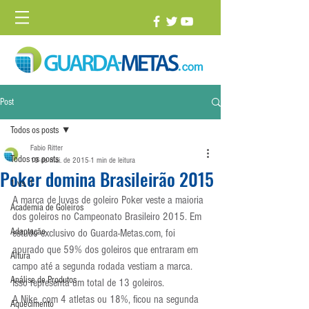
Post
Todos os posts
Fabio Ritter
Todos os posts
19 de mai. de 2015
1 min de leitura
Poker domina Brasileirão 2015
1 vs. 1
A marca de luvas de goleiro Poker veste a maioria 
Academia de Goleiros
dos goleiros no Campeonato Brasileiro 2015. Em 
Adaptação
estudo exclusivo do Guarda-Metas.com, foi 
apurado que 59% dos goleiros que entraram em 
Altura
campo até a segunda rodada vestiam a marca. 
Análise de Produtos
Isso representa um total de 13 goleiros.
A Nike, com 4 atletas ou 18%, ficou na segunda 
Aquecimento