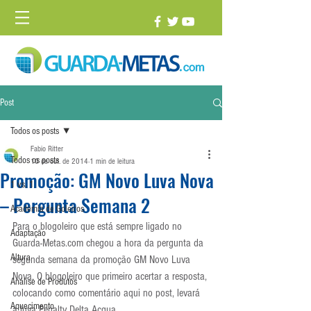
Post
Todos os posts
Fabio Ritter
Todos os posts
10 de out. de 2014
1 min de leitura
Promoção: GM Novo Luva Nova
1 vs. 1
– Pergunta Semana 2
Academia de Goleiros
Para o blogoleiro que está sempre ligado no 
Adaptação
Guarda-Metas.com chegou a hora da pergunta da 
Altura
segunda semana da promoção GM Novo Luva 
Nova. O blogoleiro que primeiro acertar a resposta, 
Análise de Produtos
colocando como comentário aqui no post, levará 
Aquecimento
a luva Penalty Delta Acqua.