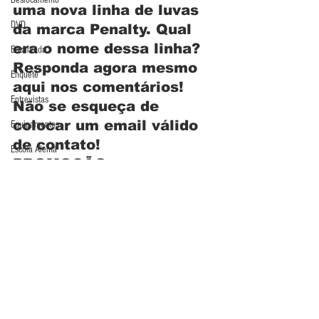
Deslocamento
uma nova linha de luvas 
DVD
da marca Penalty. Qual 
era o nome dessa linha?
Encaixada
Responda agora mesmo 
Enquete
aqui nos comentários! 
Entrevistas
Não se esqueça de 
colocar um email válido 
Equipamentos
de contato!
Escola Alemã
PROMOÇÃO 
Escola Americana
ENCERRADA!
Escola Argentina
Promoção
Últimos Destaques
Escola Espanhola
Escola Francesa
Escola Inglesa
Escola Italiana