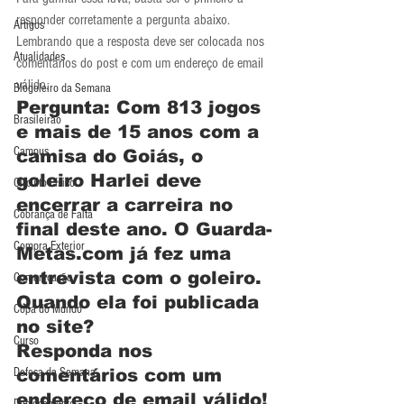
responder corretamente a pergunta abaixo. 
Artigos
Lembrando que a resposta deve ser colocada nos 
Atualidades
comentários do post e com um endereço de email 
válido.
Blogoleiro da Semana
Pergunta: Com 813 jogos 
Brasileirão
e mais de 15 anos com a 
Campus
camisa do Goiás, o 
goleiro Harlei deve 
Circuito Físico
encerrar a carreira no 
Cobrança de Falta
final deste ano. O Guarda-
Compra Exterior
Metas.com já fez uma 
entrevista com o goleiro. 
Comunicação
Quando ela foi publicada 
Copa do Mundo
no site?
Curso
Responda nos 
Defesa da Semana
comentários com um 
endereço de email válido!