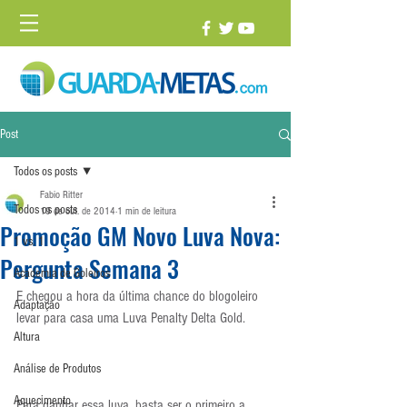
Post
Todos os posts
Fabio Ritter
Todos os posts
19 de out. de 2014
1 min de leitura
Promoção GM Novo Luva Nova:
1 vs. 1
Pergunta Semana 3
Academia de Goleiros
E chegou a hora da última chance do blogoleiro 
Adaptação
levar para casa uma Luva Penalty Delta Gold.
Altura
Análise de Produtos
Aquecimento
Para ganhar essa luva, basta ser o primeiro a 