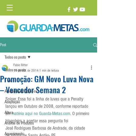
Post
Todos os posts
Fabio Ritter
Todos os posts
11 de out. de 2014
1 min de leitura
Promoção: GM Novo Luva Nova
1 vs. 1
– Vencedor Semana 2
Academia de Goleiros
Sniper. Essa foi a linha de luvas que a Penalty 
Adaptação
lançou em Outubro de 2008, conforme reportado 
Altura
em 
matéria aqui no Guarda-Metas.com
. O primeiro 
blogoleiro a acertar essa pergunta foi 
Análise de Produtos
José Rodrigues Barbosa de Andrade, da cidade 
Aquecimento
de Vitória de Santo Antão- PE.