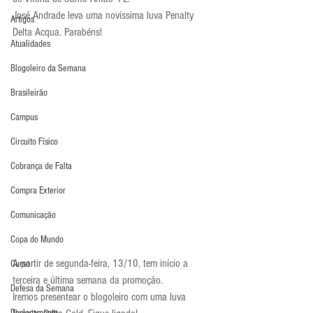
José Andrade leva uma novíssima luva Penalty 
Artigos
Delta Acqua. Parabéns!
Atualidades
Blogoleiro da Semana
Brasileirão
Campus
Circuito Físico
Cobrança de Falta
Compra Exterior
Comunicação
Copa do Mundo
A partir de segunda-feira, 13/10, tem início a 
Curso
terceira e última semana da promoção. 
Defesa da Semana
Iremos presentear o blogoleiro com uma luva 