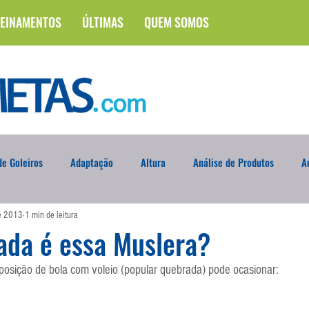
EINAMENTOS
ÚLTIMAS
QUEM SOMOS
e Goleiros
Adaptação
Altura
Análise de Produtos
A
de 2013
1 min de leitura
na
Brasileirão
Campus
Circuito Físico
Cobrança de F
ada é essa Muslera?
posição de bola com voleio (popular quebrada) pode ocasionar:
Curso
Defesa da Semana
Deslocamento
DVD
En