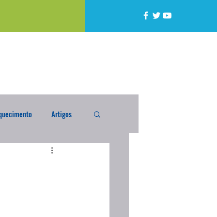
quecimento
Artigos
alta
Compra Exterior
caixada
Enquete