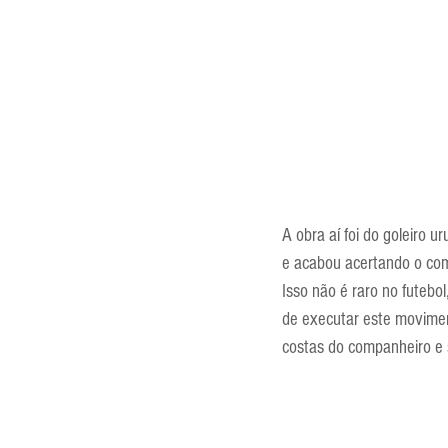
Entrevistas
Equipamentos
Escola Francesa
Escola Inglesa
A obra aí foi do goleiro 
e acabou acertando o com
Isso não é raro no futebo
de executar este movimen
costas do companheiro e 