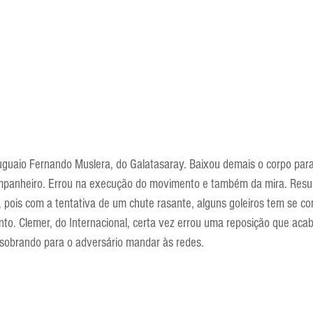
Escola Alemã
Escola Americana
Escola Argentina
Escola 
uruguaio Fernando Muslera, do Galatasaray. Baixou demais o corpo par
panheiro. Errou na execução do movimento e também da mira. Result
l, pois com a tentativa de um chute rasante, alguns goleiros tem se c
to. Clemer, do Internacional, certa vez errou uma reposição que aca
sobrando para o adversário mandar às redes.