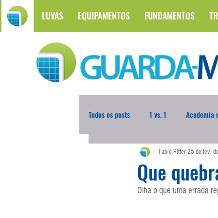
LUVAS
EQUIPAMENTOS
FUNDAMENTOS
TR
Todos os posts
1 vs. 1
Academia d
Fabio Ritter
25 de fev. 
Atualidades
Blogoleiro da Sema
Que quebr
Olha o que uma errada re
Comunicação
Copa do Mundo