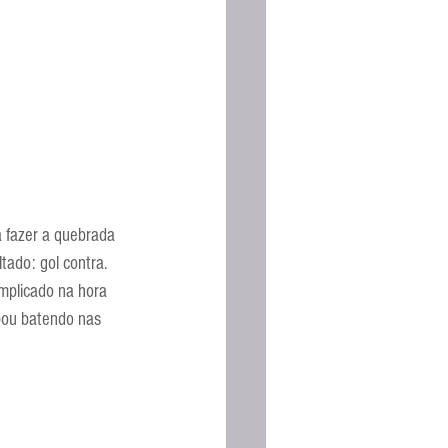
Espanhola
a fazer a quebrada 
ado: gol contra.
omplicado na hora 
bou batendo nas 