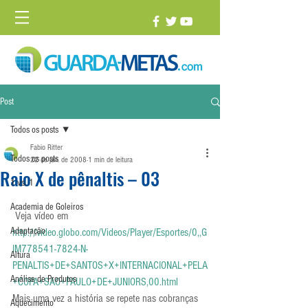
Post
Todos os posts
Fabio Ritter
Todos os posts
22 de jan. de 2008
1 min de leitura
Raio X de pênaltis – 03
1 vs. 1
Academia de Goleiros
 Veja vídeo em 
Adaptação
http://video.globo.com/Videos/Player/Esportes/0,,G
IM778541-7824-N-
Altura
PENALTIS+DE+SANTOS+X+INTERNACIONAL+PELA
Análise de Produtos
+COPA+SAO+PAULO+DE+JUNIORS,00.html
Mais uma vez a história se repete nas cobranças 
Aquecimento