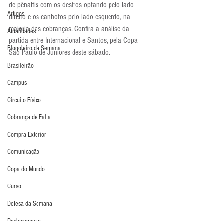
de pênaltis com os destros optando pelo lado 
Artigos
direito e os canhotos pelo lado esquerdo, na 
maioria das cobranças. Confira a análise da 
Atualidades
partida entre Internacional e Santos, pela Copa 
Blogoleiro da Semana
São Paulo de Juniores deste sábado.
Brasileirão
Campus
Circuito Físico
Cobrança de Falta
Compra Exterior
Comunicação
Copa do Mundo
Curso
Defesa da Semana