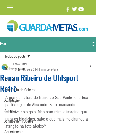
Post
Todos os posts
Fabio Ritter
Todos os posts
13 de fev. de 2014
1 min de leitura
Renan Ribeiro de Uhlsport
1 vs. 1
Retrô
Academia de Goleiros
A grande notícia do treino do São Paulo foi a boa 
Adaptação
participação de Alexandre Pato, marcando 
Altura
inclusive dois gols. Mas para mim, e imagino que 
para os blooleiros, sabe o que mais me chamou a 
Análise de Produtos
atenção na foto abaixo?
Aquecimento