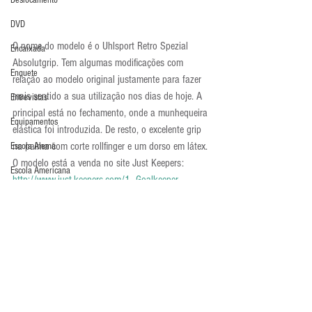
Deslocamento
DVD
O nome do modelo é o Uhlsport Retro Spezial 
Encaixada
Absolutgrip. Tem algumas modificações com 
Enquete
relação ao modelo original justamente para fazer 
mais sentido a sua utilização nos dias de hoje. A 
Entrevistas
principal está no fechamento, onde a munhequeira 
Equipamentos
elástica foi introduzida. De resto, o excelente grip 
na palma com corte rollfinger e um dorso em látex.
Escola Alemã
O modelo está a venda no site Just Keepers: 
Escola Americana
http://www.just-keepers.com/1_Goalkeeper-
Escola Argentina
Gloves/1_Uhlsport-Goalkeeper-
Gloves/2256_Uhlsport-Retro-Spezial-
Escola Espanhola
Absolutgrip.html
Escola Francesa
Luvas
Escola Inglesa
Escola Italiana