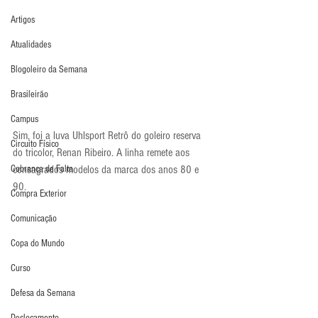
Artigos
Atualidades
Blogoleiro da Semana
Brasileirão
Campus
Sim, foi a luva Uhlsport Retrô do goleiro reserva 
Circuito Físico
do tricolor, Renan Ribeiro. A linha remete aos 
consagrados modelos da marca dos anos 80 e 
Cobrança de Falta
90.
Compra Exterior
Comunicação
Copa do Mundo
Curso
Defesa da Semana