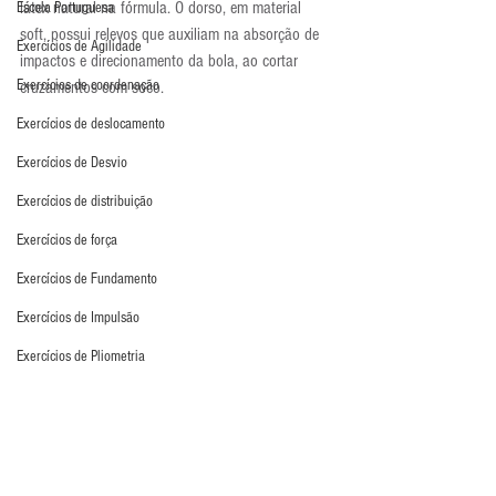
látex natural na fórmula. O dorso, em material 
Escola Portuguesa
soft, possui relevos que auxiliam na absorção de 
Exercícios de Agilidade
impactos e direcionamento da bola, ao cortar 
Exercícios de coordenação
cruzamentos com soco.
Exercícios de deslocamento
Exercícios de Desvio
Exercícios de distribuição
Exercícios de força
Exercícios de Fundamento
Exercícios de Impulsão
Exercícios de Pliometria
Exercícios de Reação
Exercícios de Recuperação
Por fim, o terceiro modelo é também uma linha 
profissional. A linha Alpha Pro (conhecida como 
Exercícios de saída de gol
Toruk na Europa) une o corte Flat (Palma Mega 