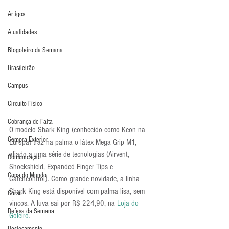
Artigos
Atualidades
Blogoleiro da Semana
Brasileirão
Campus
Circuito Físico
Cobrança de Falta
O modelo Shark King (conhecido como Keon na 
Compra Exterior
Europa) traz na palma o látex Mega Grip M1, 
aliado a uma série de tecnologias (Airvent, 
Comunicação
Shockshield, Expanded Finger Tips e 
Copa do Mundo
Catchcontrol). Como grande novidade, a linha 
Shark King está disponível com palma lisa, sem 
Curso
vincos. A luva sai por R$ 224,90, na 
Loja do 
Defesa da Semana
Goleiro
.