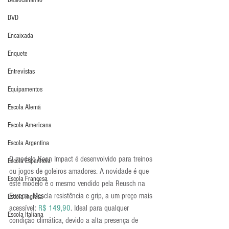
Deslocamento
DVD
Encaixada
Enquete
Entrevistas
Equipamentos
Escola Alemã
Escola Americana
Escola Argentina
O modelo Keon Impact é desenvolvido para treinos 
Escola Espanhola
ou jogos de goleiros amadores. A novidade é que 
Escola Francesa
este modelo é o mesmo vendido pela Reusch na 
Europa. Mescla resistência e grip, a um preço mais 
Escola Inglesa
acessível: 
R$ 149,90
. Ideal para qualquer 
Escola Italiana
condição climática, devido a alta presença de 