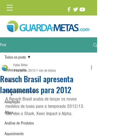
Post
Todos os posts
Fabio Ritter
Todos os posts
9 de jul. de 2012
1 min de leitura
Reusch Brasil apresenta
1 vs. 1
lançamentos para 2012
Academia de Goleiros
A Reusch Brasil acaba de lançar os novos 
Adaptação
modelos de luvas para a temporada 2012/13. 
Altura
São eles o Shark, Keon Impact e Alpha.
Análise de Produtos
Aquecimento