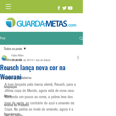
Post
Todos os posts
Fabio Ritter
Todos os posts
23 de set. de 2014
1 min de leitura
Reusch lança nova cor na
1 vs. 1
Waorani
Academia de Goleiros
A luva lançada pela marca alemã, Reusch, para a 
Adaptação
última copa do Mundo, agora está de nova cara. 
Altura
Mudando um pouco as cores, a palma leva dos 
tons de verde, ao contrário do azul e amarelo da 
Análise de Produtos
Copa. Na palma ao invés do amarelo, agora é a 
Aquecimento
vez do verde.