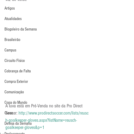
Artigos
Atualidades
Blogoleiro da Semana
Brasileirão
Campus
Circuito Físico
Cobrança de Falta
Compra Exterior
Comunicação
Copa do Mundo
A luva está em Pré-Venda no site da Pro Direct 
Soccer: 
http://www.prodirectsoccer.com/lists/reusc
Curso
h-goalkeeper-gloves.aspx?listName=reusch-
Defesa da Semana
goalkeeper-gloves&p=1