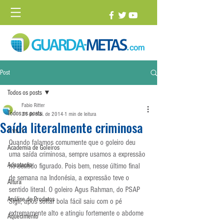
Post
Todos os posts
Fabio Ritter
Todos os posts
21 de mai. de 2014
1 min de leitura
Saída literalmente criminosa
1 vs. 1
Quando falamos comumente que o goleiro deu 
Academia de Goleiros
uma saída criminosa, sempre usamos a expressão 
Adaptação
no sentido figurado. Pois bem, nesse último final 
de semana na Indonésia, a expressão teve o 
Altura
sentido literal. O goleiro Agus Rahman, do PSAP 
Análise de Produtos
Sigli, após soltar bola fácil saiu com o pé 
extremamente alto e atingiu fortemente o abdome 
Aquecimento