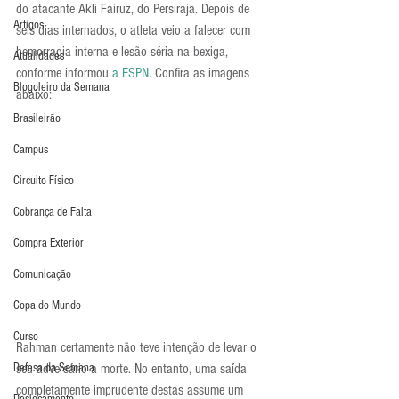
do atacante Akli Fairuz, do Persiraja. Depois de 
Artigos
seis dias internados, o atleta veio a falecer com 
hemorragia interna e lesão séria na bexiga, 
Atualidades
conforme informou 
a ESPN
. Confira as imagens 
Blogoleiro da Semana
abaixo:
Brasileirão
Campus
Circuito Físico
Cobrança de Falta
Compra Exterior
Comunicação
Copa do Mundo
Curso
Rahman certamente não teve intenção de levar o 
Defesa da Semana
seu adversário a morte. No entanto, uma saída 
completamente imprudente destas assume um 