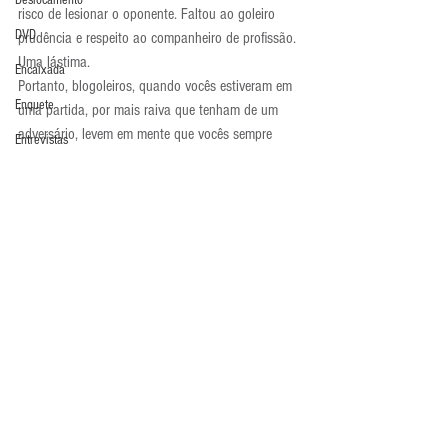
Deslocamento
risco de lesionar o oponente. Faltou ao goleiro 
DVD
prudência e respeito ao companheiro de profissão. 
Uma lástima.
Encaixada
Portanto, blogoleiros, quando vocês estiveram em 
Enquete
uma partida, por mais raiva que tenham de um 
adversário, levem em mente que vocês sempre 
Entrevistas
podem machucá-lo seriamente. Evitem cenas 
Equipamentos
lamentáveis como essas acima!
Atualidades
Escola Alemã
Escola Americana
Escola Argentina
Escola Espanhola
Escola Francesa
Comentários
Escola Inglesa
Escola Italiana