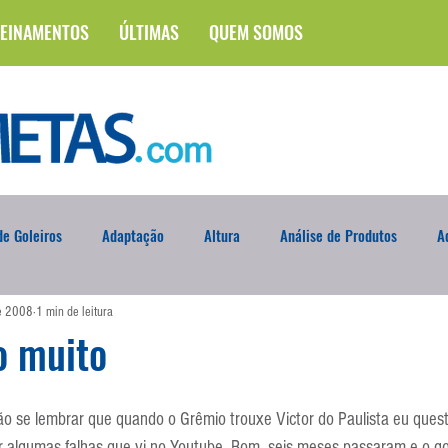
EINAMENTOS
ÚLTIMAS
QUEM SOMOS
e Goleiros
Adaptação
Altura
Análise de Produtos
A
de 2008
1 min de leitura
na
Brasileirão
Campus
Circuito Físico
Cobrança de F
o muito
Curso
Defesa da Semana
Deslocamento
DVD
En
ão se lembrar que quando o Grêmio trouxe Victor do Paulista eu quest
r algumas falhas que vi no Youtube. Bom, seis meses passaram e o gol