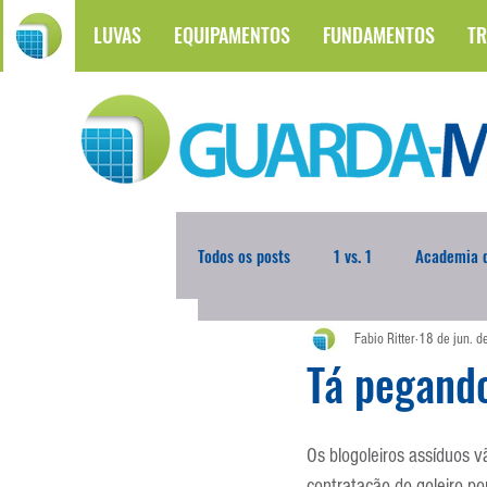
LUVAS
EQUIPAMENTOS
FUNDAMENTOS
TR
Todos os posts
1 vs. 1
Academia d
Fabio Ritter
18 de jun. 
Atualidades
Blogoleiro da Sema
Tá pegand
Comunicação
Copa do Mundo
Os blogoleiros assíduos v
contratação do goleiro po