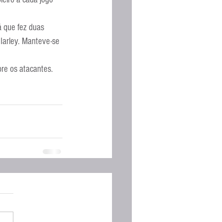
Espanhola
á que fez duas 
Iarley. Manteve-se 
bre os atacantes.