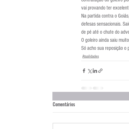
Entrevistas
Equipamentos
vai provando ter excelent
Na partida contra o Goiás
defesas sensacionais. Sai
Escola Francesa
Escola Inglesa
de pé até o chute do adve
O goleiro ainda saiu muit
Só acho sua reposição o 
Atualidades
Comentários