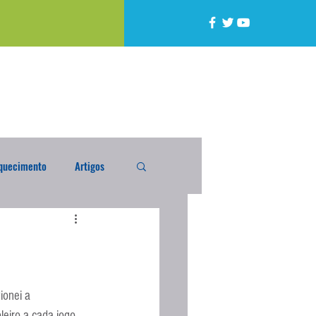
quecimento
Artigos
alta
Compra Exterior
caixada
Enquete
ionei a 
eiro a cada jogo 