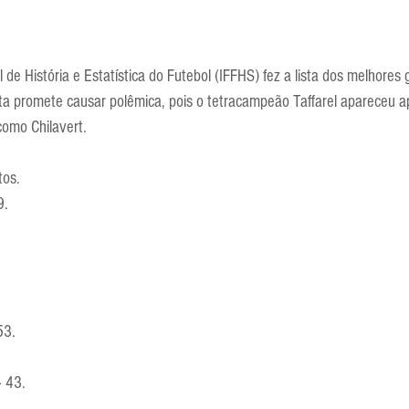
de História e Estatística do Futebol (IFFHS) fez a lista dos melhores 
ta promete causar polêmica, pois o tetracampeão Taffarel apareceu 
como Chilavert.
tos.
9.
53.
 43.