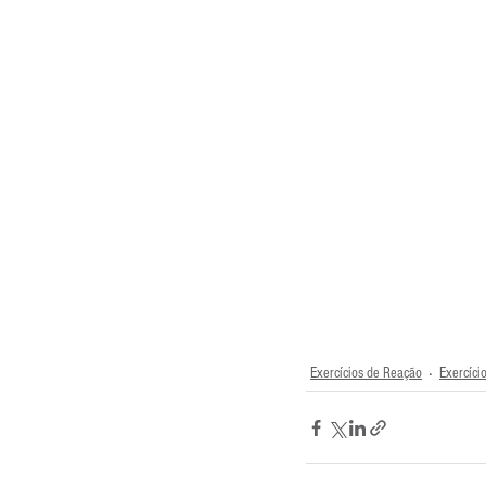
Entrevistas
Equipamentos
Escola Francesa
Escola Inglesa
Exercícios de Reação
Exercíci