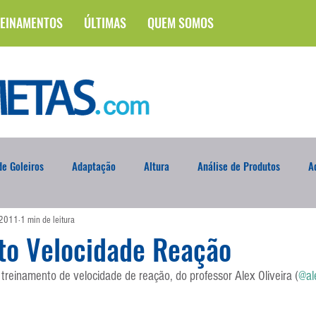
EINAMENTOS
ÚLTIMAS
QUEM SOMOS
e Goleiros
Adaptação
Altura
Análise de Produtos
A
 2011
1 min de leitura
na
Brasileirão
Campus
Circuito Físico
Cobrança de F
to Velocidade Reação
 treinamento de velocidade de reação, do professor Alex Oliveira (
@al
Curso
Defesa da Semana
Deslocamento
DVD
En