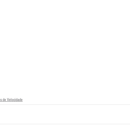
Escola Alemã
Escola Americana
Escola Argentina
Escola 
os de Velocidade