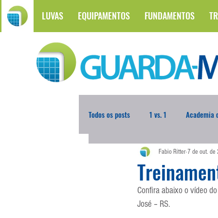
LUVAS
EQUIPAMENTOS
FUNDAMENTOS
TR
Todos os posts
1 vs. 1
Academia d
Fabio Ritter
7 de out. de
Atualidades
Blogoleiro da Sema
Treinamen
Confira abaixo o vídeo do
Comunicação
Copa do Mundo
José – RS.