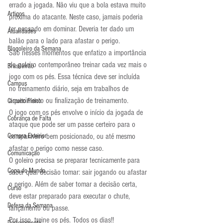
errado a jogada. Não viu que a bola estava muito 
Artigos
próxima do atacante. Neste caso, jamais poderia 
ter pensado em dominar. Deveria ter dado um 
Atualidades
balão para o lado para afastar o perigo.
Blogoleiro da Semana
São nesses momentos que enfatizo a importância 
do goleiro contemporâneo treinar cada vez mais o 
Brasileirão
jogo com os pés. Essa técnica deve ser incluída 
Campus
no treinamento diário, seja em trabalhos de 
aquecimento ou finalização de treinamento.
Circuito Físico
O jogo com os pés envolve o início da jogada de 
Cobrança de Falta
ataque que pode ser um passe certeiro para o 
Compra Exterior
companheiro bem posicionado, ou até mesmo 
afastar o perigo como nesse caso.
Comunicação
O goleiro precisa se preparar tecnicamente para 
Copa do Mundo
saber qual decisão tomar: sair jogando ou afastar 
o perigo. Além de saber tomar a decisão certa, 
Curso
deve estar preparado para executar o chute, 
Defesa da Semana
lançamento ou passe.
Por isso, treine os pés. Todos os dias!!