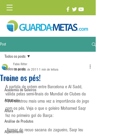
Post
Todos os posts
Fabio Ritter
Todos os posts
16 de dez. de 2011
1 min de leitura
Treine os pés!
1 vs. 1
A partida de ontem entre Barcelona e Al Sadd, 
Academia de Goleiros
válida pelas semi-finais do Mundial de Clubes da 
Adaptação
FIFA mostrou mais uma vez a importância do jogo 
com os pés. Veja o que o goleiro Mohamed Saqr 
Altura
fez no primeiro gol do Barça:
Análise de Produtos
 Apesar do recuo sacana do zagueiro, Saqr leu 
Aquecimento