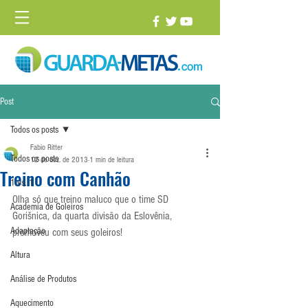
Post
Todos os posts
Fabio Ritter
Todos os posts
12 de dez. de 2013
1 min de leitura
Treino com Canhão
1 vs. 1
Olha só que treino maluco que o time SD 
Academia de Goleiros
Gorišnica, da quarta divisão da Eslovênia, 
Adaptação
promoveu com seus goleiros!
Altura
Análise de Produtos
Aquecimento