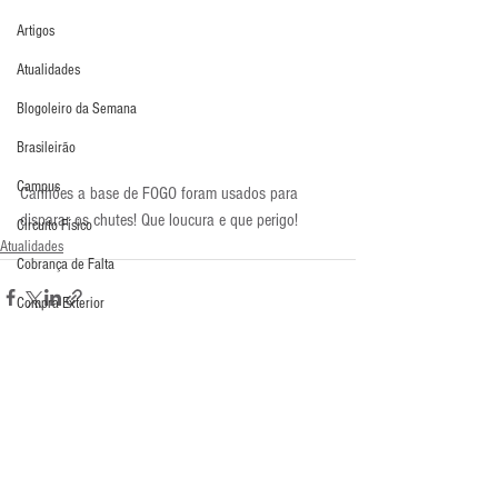
Artigos
Atualidades
Blogoleiro da Semana
Brasileirão
Campus
Canhões a base de FOGO foram usados para 
disparar os chutes! Que loucura e que perigo!
Circuito Físico
Atualidades
Cobrança de Falta
Compra Exterior
Comunicação
Copa do Mundo
Curso
Comentários
Defesa da Semana