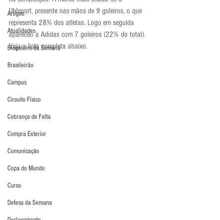
Uhlsport, presente nas mãos de 9 goleiros, o que 
Artigos
representa 28% dos atletas. Logo em seguida 
Atualidades
apareceu a Adidas com 7 goleiros (22% do total). 
Veja a lista completa abaixo.
Blogoleiro da Semana
Brasileirão
Campus
Circuito Físico
Cobrança de Falta
Compra Exterior
Comunicação
Copa do Mundo
Curso
Defesa da Semana