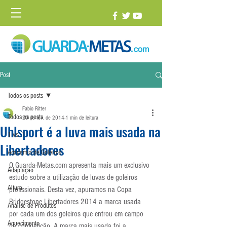
Post
Todos os posts
Fabio Ritter
Todos os posts
20 de fev. de 2014
1 min de leitura
Uhlsport é a luva mais usada na
1 vs. 1
Libertadores
Academia de Goleiros
O Guarda-Metas.com apresenta mais um exclusivo 
Adaptação
estudo sobre a utilização de luvas de goleiros 
Altura
profissionais. Desta vez, apuramos na Copa 
Bridgestone Libertadores 2014 a marca usada 
Análise de Produtos
por cada um dos goleiros que entrou em campo 
Aquecimento
na competição. A marca mais usada foi a 