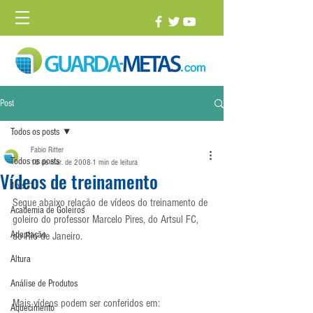
Post
Todos os posts
Fabio Ritter
Todos os posts
18 de mar. de 2008
1 min de leitura
Vídeos de treinamento
1 vs. 1
Segue abaixo relação de vídeos do treinamento de 
Academia de Goleiros
goleiro do professor Marcelo Pires, do Artsul FC, 
Adaptação
do Rio de Janeiro.
Altura
Análise de Produtos
Mais vídeos podem ser conferidos em: 
Aquecimento