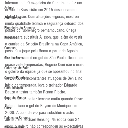
Internacional. O ex-goleiro do Corinthians fez um 
Artigos
excelente Brasileirão em 2015 desbancando o 
ídolo Magrão. Com atuações seguras, mostrou 
Atualidades
muita qualidade técnica e segurança debaixo dos 
Blogoleiro da Semana
postes do rubro-negro pernambucano. Chega 
agora para substituir Alisson, que, além de vestir 
Brasileirão
a camisa da Seleção Brasileira na Copa América, 
Campus
passará a jogar pela Roma a partir de Agosto.
Outra novidade é no gol do São Paulo. Depois de 
Circuito Físico
quase vinte temporadas, Rogério Ceni não é mais 
Cobrança de Falta
o goleiro da equipe, já que se aposentou no final 
Compra Exterior
de 2015. As inconstantes atuações de Dênis, no 
início de temporada, leva o treinador Edgardo 
Comunicação
Bauza a testar também Renan Ribeiro.
Copa do Mundo
Essa história me faz lembrar muito quando Oliver 
Kahn deixou o gol do Bayern de Munique, em 
Curso
2008. A bola da vez para substituir o astro 
Defesa da Semana
alemão era Michael Rensing. Na época com 24 
anos, o goleiro não correspondeu às expectativas 