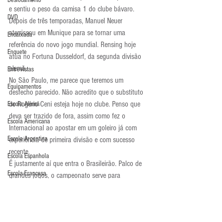
Deslocamento
e sentiu o peso da camisa 1 do clube bávaro. 
DVD
Depois de três temporadas, Manuel Neuer 
aterrissou em Munique para se tornar uma 
Encaixada
referência do novo jogo mundial. Rensing hoje 
Enquete
atua no Fortuna Dusseldorf, da segunda divisão 
alemã.
Entrevistas
No São Paulo, me parece que teremos um 
Equipamentos
desfecho parecido. Não acredito que o substituto 
de Rogério Ceni esteja hoje no clube. Penso que 
Escola Alemã
deva ser trazido de fora, assim como fez o 
Escola Americana
Internacional ao apostar em um goleiro já com 
Escola Argentina
experiência de primeira divisão e com sucesso 
recente.
Escola Espanhola
É justamente aí que entra o Brasileirão. Palco de 
Escola Francesa
grandes jogos, o campeonato serve para 
consagrar e enterrar não só goleiros, como 
Escola Inglesa
jogadores de linha, treinadores, árbitros, 
Escola Italiana
dirigentes, entre outros atores.