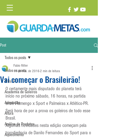
Post
Todos os posts
Fabio Ritter
Todos os posts
11 de mai. de 2016
2 min de leitura
Vai começar o Brasileirão!
1 vs. 1
O certamente mais disputado do planeta terá 
Academia de Goleiros
início no próximo sábado, 16 horas, na partida 
Adaptação
entre Flamengo x Sport e Palmeiras x Atlético-PR. 
Será hora de por a prova os goleiros de todo esse 
Altura
Brasil.
Análise de Produtos
Algumas novidades nesta edição começam pela 
transferência de Danilo Fernandes do Sport para o 
Aquecimento