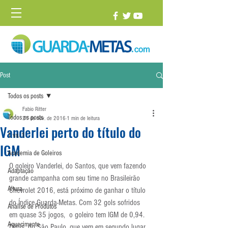
Post
Todos os posts
Fabio Ritter
Todos os posts
21 de nov. de 2016
1 min de leitura
Vanderlei perto do título do
1 vs. 1
IGM
Academia de Goleiros
O goleiro Vanderlei, do Santos, que vem fazendo 
Adaptação
grande campanha com seu time no Brasileirão 
Altura
Chevrolet 2016, está próximo de ganhar o título 
do Índice Guarda-Metas. Com 32 gols sofridos 
Análise de Produtos
em quase 35 jogos,  o goleiro tem IGM de 0,94. 
Aquecimento
Dênis, do São Paulo, que vem em segundo lugar, 