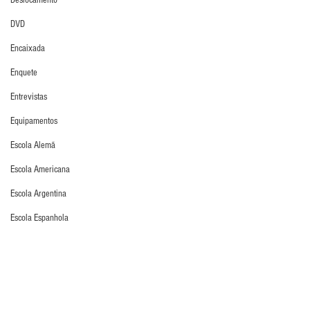
Deslocamento
DVD
Encaixada
Enquete
Entrevistas
Equipamentos
Escola Alemã
Escola Americana
Escola Argentina
Escola Espanhola
Escola Francesa
Escola Inglesa
IGM
Escola Italiana
Últimos Destaques