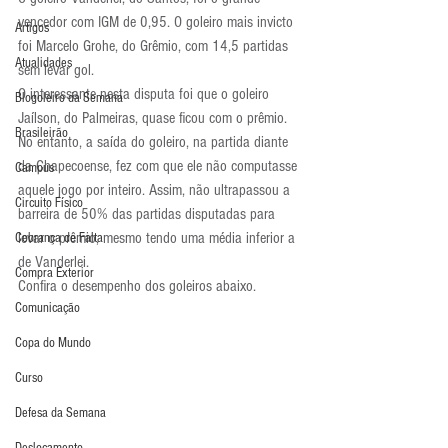
vencedor com IGM de 0,95. O goleiro mais invicto 
Artigos
foi Marcelo Grohe, do Grêmio, com 14,5 partidas 
Atualidades
sem levar gol.
O interessante nesta disputa foi que o goleiro 
Blogoleiro da Semana
Jaílson, do Palmeiras, quase ficou com o prêmio. 
Brasileirão
No entanto, a saída do goleiro, na partida diante 
da Chapecoense, fez com que ele não computasse 
Campus
aquele jogo por inteiro. Assim, não ultrapassou a 
Circuito Físico
barreira de 50% das partidas disputadas para 
levar o prêmio, mesmo tendo uma média inferior a 
Cobrança de Falta
de Vanderlei.
Compra Exterior
Confira o desempenho dos goleiros abaixo.
Comunicação
Copa do Mundo
Curso
Defesa da Semana