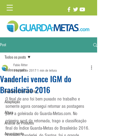
Post
Todos os posts
Fabio Ritter
Todos os posts
5 de jan. de 2017
1 min de leitura
Vanderlei vence IGM do
1 vs. 1
Brasileirão 2016
Academia de Goleiros
O final de ano foi bem puxado no trabalho e 
Adaptação
somente agora consegui retomar as postagens 
Altura
para a goleirada do Guarda-Metas.com. No 
primeiro post da retomada, trago a classificação 
Análise de Produtos
final do Índice Guarda-Metas do Brasileirão 2016. 
Aquecimento
O goleiro Vanderlei, do Santos, foi o grande 