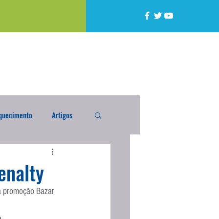
quecimento
Artigos
alta
Compra Exterior
enalty
a promoção Bazar 
caixada
Enquete
, 