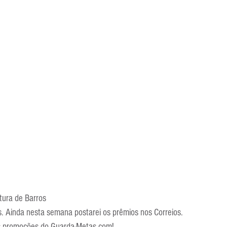
tura de Barros
. Ainda nesta semana postarei os prêmios nos Correios.
as promoções do Guarda-Metas.com!