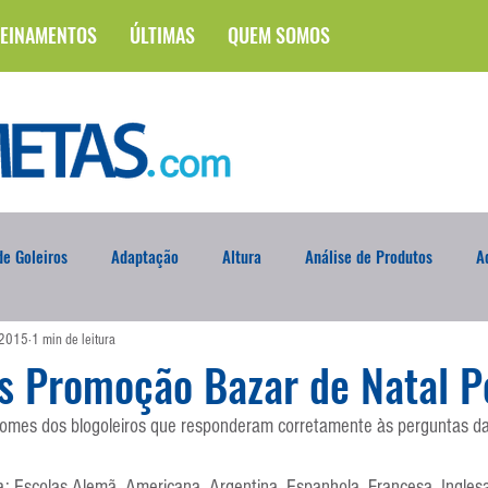
EINAMENTOS
ÚLTIMAS
QUEM SOMOS
e Goleiros
Adaptação
Altura
Análise de Produtos
A
 2015
1 min de leitura
na
Brasileirão
Campus
Circuito Físico
Cobrança de F
s Promoção Bazar de Natal P
nomes dos blogoleiros que responderam corretamente às perguntas d
Curso
Defesa da Semana
Deslocamento
DVD
En
a: Escolas Alemã, Americana, Argentina, Espanhola, Francesa, Inglesa