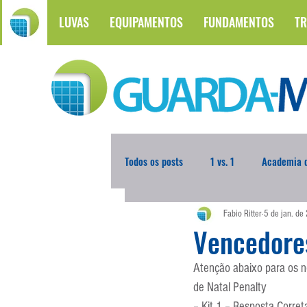
LUVAS
EQUIPAMENTOS
FUNDAMENTOS
TR
Todos os posts
1 vs. 1
Academia d
Fabio Ritter
5 de jan. de
Atualidades
Blogoleiro da Sema
Vencedore
Atenção abaixo para os 
Comunicação
Copa do Mundo
de Natal Penalty
– Kit 1 – Resposta Corret