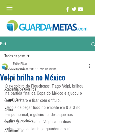
Post
Todos os posts
Fabio Ritter
Todos os posts
4 de nov. de 2016
1 min de leitura
Volpi brilha no México
1 vs. 1
O ex-goleiro do Figueirense, Tiago Volpi, brilhou 
Academia de Goleiros
na partida final da Copa do México e ajudou o 
Adaptação
seu Querétaro e ficar com o título.
Depois de pegar tudo no empate em 0 a 0 no 
Altura
tempo normal, o goleiro foi destaque nas 
Análise de Produtos
cobranças de pênaltis. Volpi catou duas 
cobranças e de lambuja guardou o seu!
Aquecimento