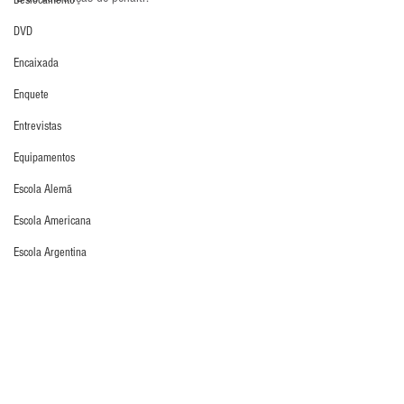
Deslocamento
DVD
Encaixada
Enquete
Entrevistas
Equipamentos
Escola Alemã
Escola Americana
Escola Argentina
Escola Espanhola
Escola Francesa
Atualidades
Pênaltis
Escola Inglesa
Últimos Destaques
Escola Italiana