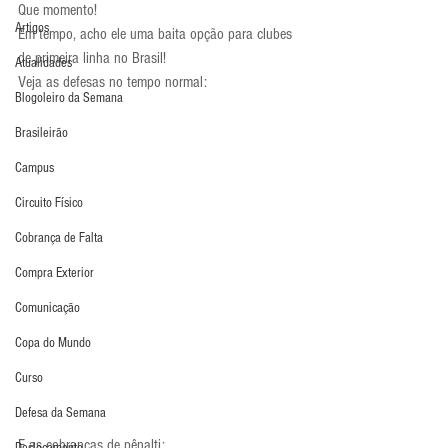
Que momento!
Artigos
Em tempo, acho ele uma baita opção para clubes 
de primeira linha no Brasil!
Atualidades
Veja as defesas no tempo normal:
Blogoleiro da Semana
Brasileirão
Campus
Circuito Físico
Cobrança de Falta
Compra Exterior
Comunicação
Copa do Mundo
Curso
Defesa da Semana
E as cobranças de pênalti: